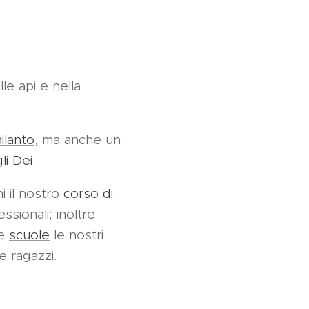
le api e nella
ailanto
, ma anche un
i Dei
.
i il nostro
corso di
ssionali; inoltre
le
scuole
le nostri
e ragazzi.