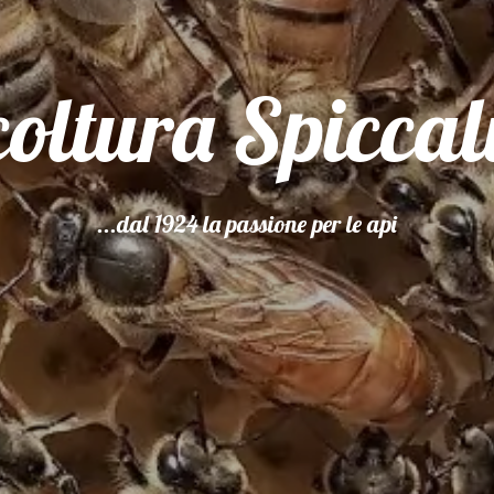
oltura Spicca
...dal 1924 la passione per le api