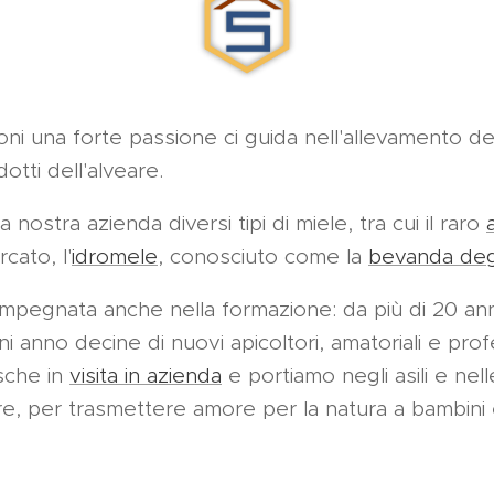
ni una forte passione ci guida nell'allevamento del
tti dell'alveare.
la nostra azienda diversi tipi di miele, tra cui il raro
cato, l'
idromele
, conosciuto come la
bevanda degl
 impegnata anche nella formazione: da più di 20 ann
 anno decine di nuovi apicoltori, amatoriali e profe
sche in
visita in azienda
e portiamo negli asili e nel
ere, per trasmettere amore per la natura a bambini 